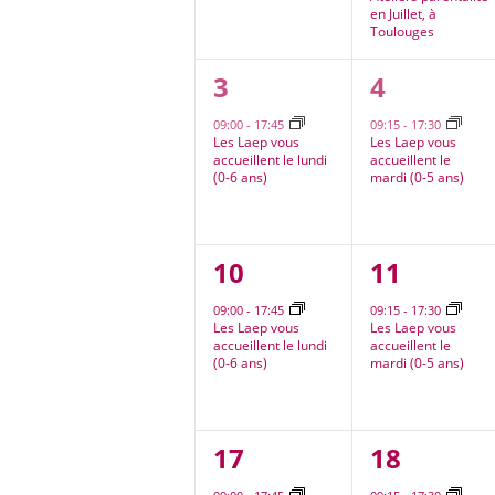
en Juillet, à
Toulouges
1
1
3
4
évènement,
évèneme
09:00
-
17:45
09:15
-
17:30
Les Laep vous
Les Laep vous
accueillent le lundi
accueillent le
(0-6 ans)
mardi (0-5 ans)
1
1
10
11
évènement,
évèneme
09:00
-
17:45
09:15
-
17:30
Les Laep vous
Les Laep vous
accueillent le lundi
accueillent le
(0-6 ans)
mardi (0-5 ans)
1
1
17
18
évènement,
évèneme