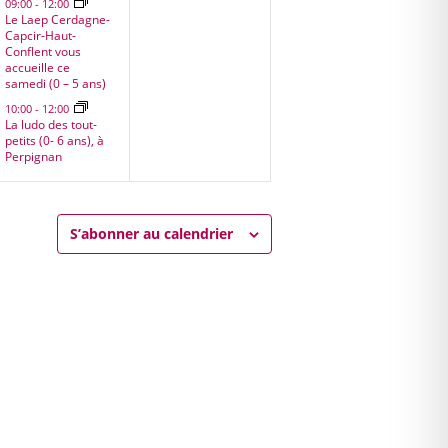
09:00
-
12:00
Le Laep Cerdagne-
Capcir-Haut-
Conflent vous
accueille ce
samedi (0 – 5 ans)
10:00
-
12:00
La ludo des tout-
petits (0- 6 ans), à
Perpignan
S’abonner au calendrier