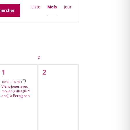
Navigation
de
Liste
Mois
Jour
hercher
vues
Évènement
SAMEDI
D
DIMANCHE
1
0
1
2
s,
évènement,
évènement,
10:30
-
16:30
Viens jouer avec
moi en Juillet (0- 5
ans), à Perpignan