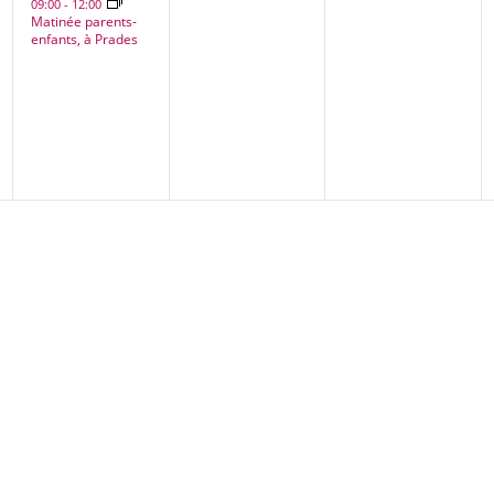
09:00
-
12:00
Matinée parents-
enfants, à Prades