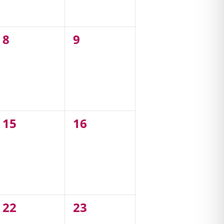
0
0
8
9
,
évènement,
évènement,
0
0
15
16
,
évènement,
évènement,
0
0
22
23
,
évènement,
évènement,