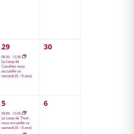
1
0
29
30
,
évènement,
évènement,
08:30
-
12:30
Le Laep de
Canohes vous
accueille ce
samedi (0 – 6 ans)
3
0
5
6
,
évènements,
évènement,
09:00
-
12:00
Le Laep de Thuir
vous accueille ce
samedi (0 – 6 ans)