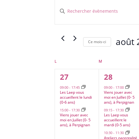
Évènements
Recherche
et
Saisir
navigation
mot-
clé.
de
Rechercher
vues
Évènements
août 
Évènements
Ce mois-ci
par
Sélectionn
mot-
une
clé.
Calendrier
L
LUNDI
M
MARDI
date.
de
2
3
27
28
Évènements
évènements,
évènemen
09:00
-
17:45
09:00
-
17:00
Les Laep vous
Viens jouer avec
accueillent le lundi
moi en Juillet (0- 5
(0-6 ans)
ans), à Perpignan
15:00
-
17:30
09:15
-
17:30
Viens jouer avec
Les Laep vous
moi en Juillet (0- 5
accueillent le
ans), à Perpignan
mardi (0-5 ans)
10:30
-
11:30
Ateliers parentalité