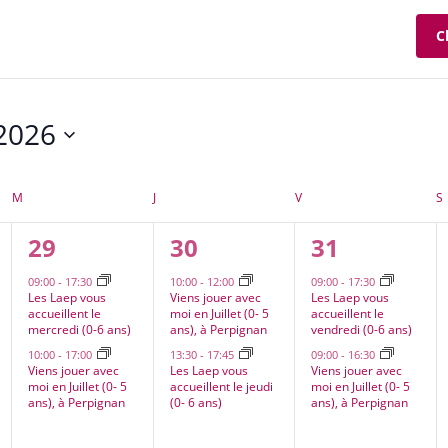
C
2026
ez
M
MERCREDI
J
JEUDI
V
VENDREDI
S
2
2
2
29
30
31
ts,
évènements,
évènements,
évènement
09:00
-
17:30
10:00
-
12:00
09:00
-
17:30
Les Laep vous
Viens jouer avec
Les Laep vous
accueillent le
moi en Juillet (0- 5
accueillent le
mercredi (0-6 ans)
ans), à Perpignan
vendredi (0-6 ans)
10:00
-
17:00
13:30
-
17:45
09:00
-
16:30
Viens jouer avec
Les Laep vous
Viens jouer avec
moi en Juillet (0- 5
accueillent le jeudi
moi en Juillet (0- 5
ans), à Perpignan
(0- 6 ans)
ans), à Perpignan