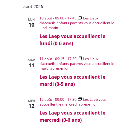
Évènem
Sélectionnez
de
août 2026
une
vues
date.
10 août - 09:00
-
17:45
Les Lieux
Évènemen
LUN
d’accueils enfants parents vous accueillent le
10
lundi matin
Les Laep vous accueillent le
lundi (0-6 ans)
11 août - 09:15
-
17:30
Les Lieux
MAR
d’accueils enfants parents vous accueillent le
11
mardi après-midi
Les Laep vous accueillent le
mardi (0-5 ans)
12 août - 09:00
-
17:30
Les Laep vous
MER
accueillent le mercredi après-midi
12
Les Laep vous accueillent le
mercredi (0-6 ans)