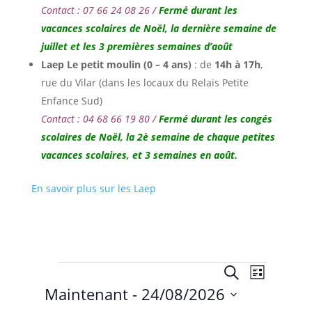
Contact : 07 66 24 08 26 /
Fermé durant les
vacances scolaires de Noël, la dernière semaine de
juillet et les 3 premières semaines d’août
Laep Le petit moulin (0 – 4 ans)
: de
14h à 17h
,
rue du Vilar (dans les locaux du Relais Petite
Enfance Sud)
Contact : 04 68 66 19 80 /
Fermé durant les congés
scolaires de Noël,
la 2è semaine de chaque petites
vacances scolaires, et 3 semaines en août.
En savoir plus sur les Laep
Évènements
Recherche
Navigat
Recherche
Liste
de
et
Maintenant
 - 
24/08/2026
vues
navigation