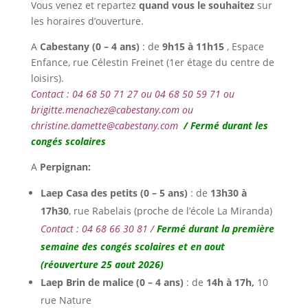
Vous venez et repartez
quand vous le souhaitez
sur
les horaires d’ouverture.
A
Cabestany (
0 – 4 ans)
: de
9h15 à 11h15
, Espace
Enfance, rue Célestin Freinet (1er étage du centre de
loisirs).
Contact : 04 68 50 71 27 ou 04 68 50 59 71 ou
brigitte.menachez@cabestany.com ou
christine.damette@cabestany.com
/ Fermé durant les
congés scolaires
A
Perpignan:
Laep Casa des petits (0 – 5 ans)
: de
13h30 à
17h30
, rue Rabelais (proche de l’école La Miranda)
Contact : 04 68 66 30 81 /
Fermé durant la première
semaine des congés scolaires et en aout
(réouverture 25 aout 2026)
Laep Brin de malice (0 – 4 ans)
: de
14h à 17h,
10
rue Nature