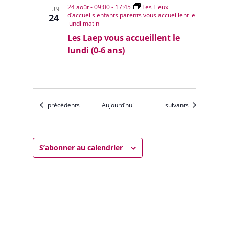
24 août - 09:00
-
17:45
Les Lieux
LUN
d’accueils enfants parents vous accueillent le
24
lundi matin
Les Laep vous accueillent le
lundi (0-6 ans)
Évènements
Évènements
précédents
Aujourd’hui
suivants
S’abonner au calendrier