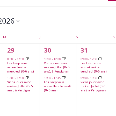
2026
ez
M
MERCREDI
J
JEUDI
V
VENDREDI
S
2
2
2
29
30
31
ts,
évènements,
évènements,
évènement
09:00
-
17:30
10:00
-
12:00
09:00
-
17:30
Les Laep vous
Viens jouer avec
Les Laep vous
accueillent le
moi en Juillet (0- 5
accueillent le
mercredi (0-6 ans)
ans), à Perpignan
vendredi (0-6 ans)
10:00
-
17:00
13:30
-
17:45
09:00
-
16:30
Viens jouer avec
Les Laep vous
Viens jouer avec
moi en Juillet (0- 5
accueillent le jeudi
moi en Juillet (0- 5
ans), à Perpignan
(0- 6 ans)
ans), à Perpignan