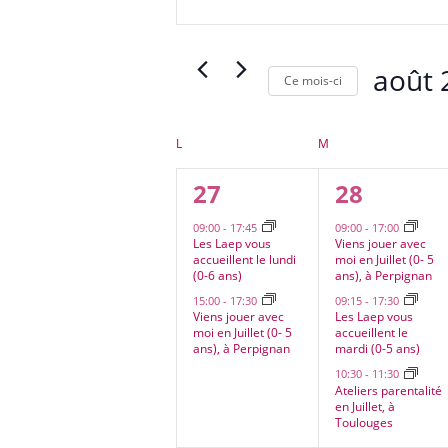
navigation
clé.
de
Rechercher
vues
Évènements
août 
Évènements
Ce mois-ci
par
Sélectionn
mot-
une
clé.
Calendrier
L
LUNDI
M
MARDI
date.
de
2
3
27
28
Évènements
évènements,
évènemen
09:00
-
17:45
09:00
-
17:00
Les Laep vous
Viens jouer avec
accueillent le lundi
moi en Juillet (0- 5
(0-6 ans)
ans), à Perpignan
15:00
-
17:30
09:15
-
17:30
Viens jouer avec
Les Laep vous
moi en Juillet (0- 5
accueillent le
ans), à Perpignan
mardi (0-5 ans)
10:30
-
11:30
Ateliers parentalité
en Juillet, à
Toulouges