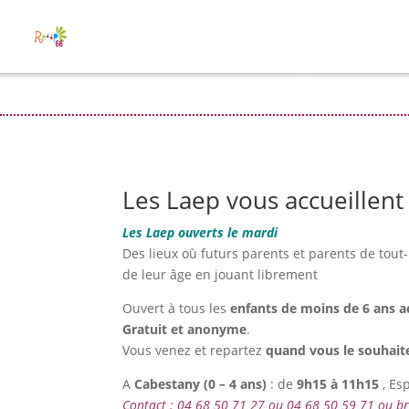
Les Laep vous accueillent 
Les Laep ouverts le mardi
Des lieux où futurs parents et parents de tout-
de leur âge en jouant librement
Ouvert à tous les
enfants de moins de 6 ans 
Gratuit et anonyme
.
Vous venez et repartez
quand vous le souhait
A
Cabestany (
0 – 4 ans)
: de
9h15 à 11h15
, Es
Contact : 04 68 50 71 27 ou 04 68 50 59 71 ou 