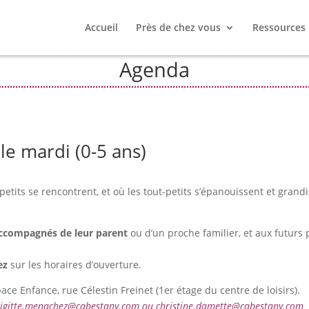
Accueil
Près de chez vous
Ressources
Agenda
le mardi (0-5 ans)
petits se rencontrent, et où les tout-petits s’épanouissent et grand
accompagnés de leur parent
ou d’un proche familier, et aux futurs 
ez
sur les horaires d’ouverture.
pace Enfance, rue Célestin Freinet (1er étage du centre de loisirs).
brigitte.menachez@cabestany.com ou christine.damette@cabestany.com