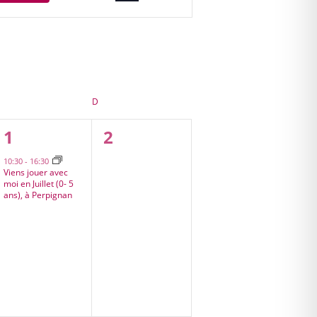
Évènement
SAMEDI
D
DIMANCHE
1
0
1
2
s,
évènement,
évènement,
10:30
-
16:30
Viens jouer avec
moi en Juillet (0- 5
ans), à Perpignan