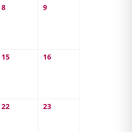
0
0
8
9
,
évènement,
évènement,
0
0
15
16
,
évènement,
évènement,
0
0
22
23
,
évènement,
évènement,