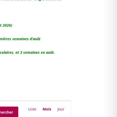
t 2026)
remières semaines d’août
colaires, et 3 semaines en août.
Navigation
de
Liste
Mois
Jour
hercher
vues