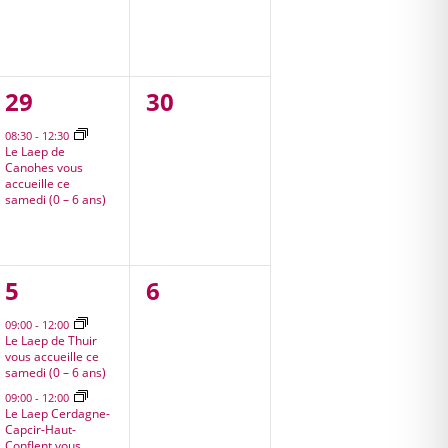
1
0
29
30
,
évènement,
évènement,
08:30
-
12:30
Le Laep de
Canohes vous
accueille ce
samedi (0 – 6 ans)
3
0
5
6
,
évènements,
évènement,
09:00
-
12:00
Le Laep de Thuir
vous accueille ce
samedi (0 – 6 ans)
09:00
-
12:00
Le Laep Cerdagne-
Capcir-Haut-
Conflent vous