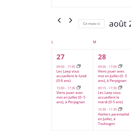
navigation
clé.
de
Rechercher
vues
Évènements
août 
Évènements
Ce mois-ci
par
Sélectionn
mot-
une
clé.
Calendrier
L
LUNDI
M
MARDI
date.
de
2
3
27
28
Évènements
évènements,
évènemen
09:00
-
17:45
09:00
-
17:00
Les Laep vous
Viens jouer avec
accueillent le lundi
moi en Juillet (0- 5
(0-6 ans)
ans), à Perpignan
15:00
-
17:30
09:15
-
17:30
Viens jouer avec
Les Laep vous
moi en Juillet (0- 5
accueillent le
ans), à Perpignan
mardi (0-5 ans)
10:30
-
11:30
Ateliers parentalité
en Juillet, à
Toulouges