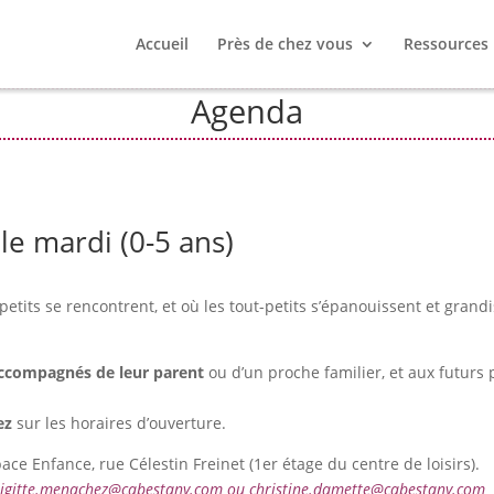
Accueil
Près de chez vous
Ressources
Agenda
le mardi (0-5 ans)
petits se rencontrent, et où les tout-petits s’épanouissent et grand
accompagnés de leur parent
ou d’un proche familier, et aux futurs 
ez
sur les horaires d’ouverture.
pace Enfance, rue Célestin Freinet (1er étage du centre de loisirs).
brigitte.menachez@cabestany.com ou christine.damette@cabestany.com