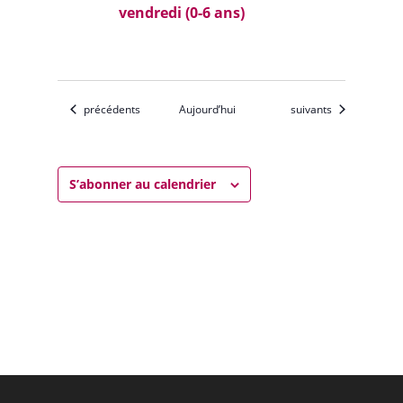
vendredi (0-6 ans)
Évènements
Évènements
précédents
Aujourd’hui
suivants
S’abonner au calendrier