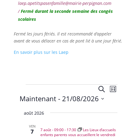
laep.apetitspasenfamille@mairie-perpignan.com
/
Fermé durant la seconde semaine des congés
scolaires
Fermé les jours fériés. Il est recommandé d’appeler
avant de vous délacer en cas de pont lié à une jour férié.
En savoir plus sur les Laep
Évènements
Recherche
Navigat
Recherche
Liste
de
et
Maintenant
 - 
21/08/2026
vues
navigation
Évènem
Sélectionnez
de
août 2026
une
vues
date.
Évènemen
VEN
7 août - 09:00
-
17:30
Les Lieux d’accueils
7
enfants parents vous accueillent le vendredi