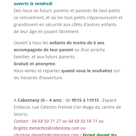
ouverts le vendredi
Des lieux où futurs parents et parents de tout-petits
se rencontrent, et où les tout-petits s’épanouissent et
grandissent en sécurité aux côtés d’autres enfants
de leur âge en jouant librement
Ouvert à tous les
enfants de moins de 6 ans
accompagnés de leur parent
ou d’un proche
familier, et aux futurs parents.
Gratuit et anonyme
.
Vous venez et repartez
quand vous le souhaitez
sur
les horaires d’ouverture.
A
Cabestany (
0 – 4 ans)
: de
9h15 à 11h15
, Espace
Enfance, rue Célestin Freinet (1er étage du centre de
loisirs).
Contact : 04 68 50 71 27 ou 04 68 50 59 71 ou
brigitte.menachez@cabestany.com ou
christine.damette@cabestany.com /
Fermé durant les