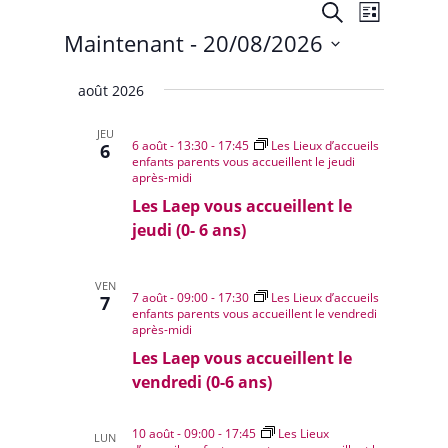
Évènements
Recherche
Navigat
Recherche
Liste
de
et
Maintenant
 - 
20/08/2026
vues
navigation
Évènem
Sélectionnez
de
août 2026
une
vues
date.
Évènemen
JEU
6 août - 13:30
-
17:45
Les Lieux d’accueils
6
enfants parents vous accueillent le jeudi
après-midi
Les Laep vous accueillent le
jeudi (0- 6 ans)
VEN
7 août - 09:00
-
17:30
Les Lieux d’accueils
7
enfants parents vous accueillent le vendredi
après-midi
Les Laep vous accueillent le
vendredi (0-6 ans)
10 août - 09:00
-
17:45
Les Lieux
LUN