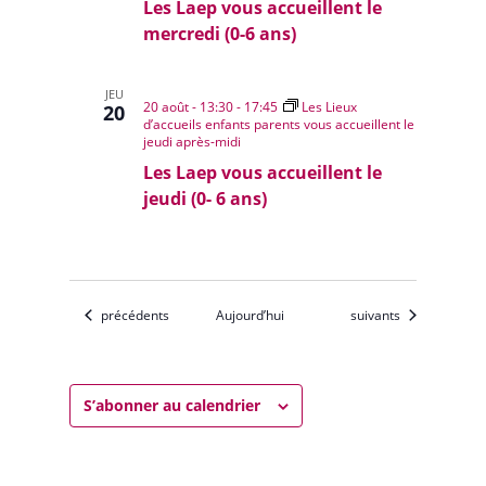
Les Laep vous accueillent le
mercredi (0-6 ans)
JEU
20 août - 13:30
-
17:45
Les Lieux
20
d’accueils enfants parents vous accueillent le
jeudi après-midi
Les Laep vous accueillent le
jeudi (0- 6 ans)
Évènements
Évènements
précédents
Aujourd’hui
suivants
S’abonner au calendrier