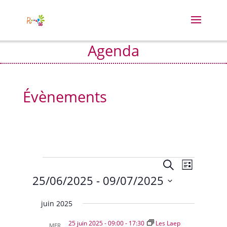
Agenda
Évènements
Évènements
Recherche
Navigat
Recherche
Liste
de
et
25/06/2025
 - 
09/07/2025
vues
navigation
Évènem
Sélectionnez
de
juin 2025
vues
une
Évènement
date.
25 juin 2025 - 09:00
-
17:30
Les Laep
MER