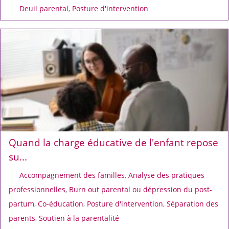
Deuil parental
,
Posture d'intervention
Quand la charge éducative de l'enfant repose
su...
Accompagnement des familles
,
Analyse des pratiques
professionnelles
,
Burn out parental ou dépression du post-
partum
,
Co-éducation
,
Posture d'intervention
,
Séparation des
parents
,
Soutien à la parentalité