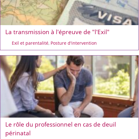
La transmission à l'épreuve de "l'Exil"
Exil et parentalité
,
Posture d'intervention
Le rôle du professionnel en cas de deuil
périnatal