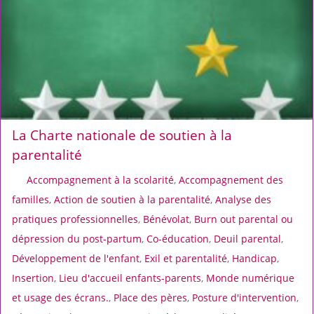
La Charte nationale de soutien à la
parentalité
Accompagnement à la scolarité
,
Accompagnement des
familles
,
Action de soutien à la parentalité
,
Analyse des
pratiques professionnelles
,
Bénévolat
,
Burn out parental ou
dépression du post-partum
,
Co-éducation
,
Deuil parental
,
Développement de l'enfant
,
Exil et parentalité
,
Handicap
,
Insertion
,
Lieu d'accueil enfants-parents
,
Monde numérique
et usage des écrans.
,
Place des pères
,
Posture d'intervention
,