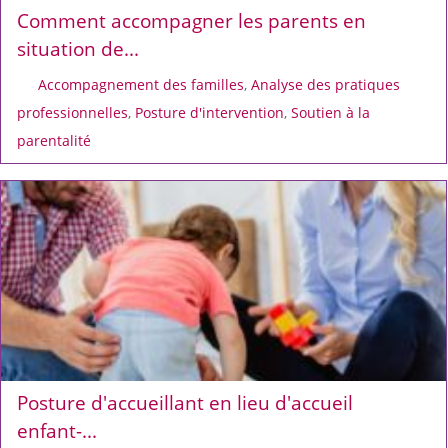
Comment accompagner les parents en
situation de...
Accompagnement des familles
,
Analyse des pratiques
professionnelles
,
Posture d'intervention
,
Soutien à la
parentalité
Posture d'accueillant en lieu d'accueil
enfant-...