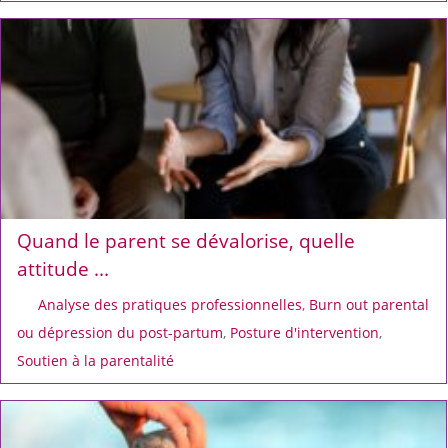
Quand le parent se dévalorise, quelle
attitude ...
Analyse des pratiques professionnelles
,
Burn out parental
ou dépression du post-partum
,
Posture d'intervention
,
Soutien à la parentalité