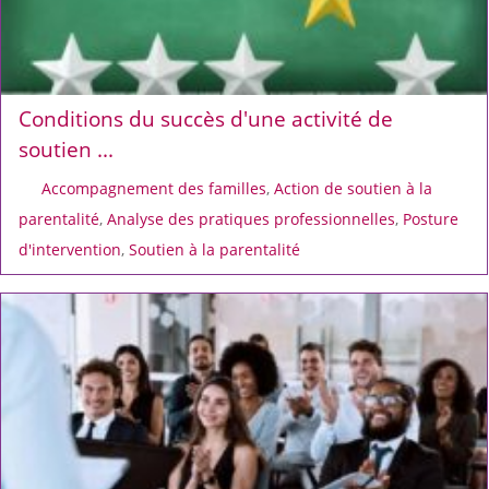
Conditions du succès d'une activité de
soutien ...
Accompagnement des familles
,
Action de soutien à la
parentalité
,
Analyse des pratiques professionnelles
,
Posture
d'intervention
,
Soutien à la parentalité