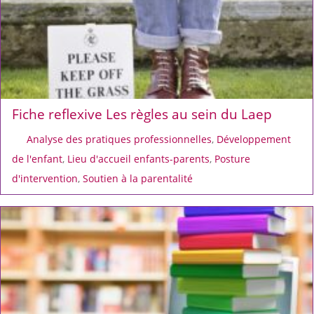
Fiche reflexive Les règles au sein du Laep
Analyse des pratiques professionnelles
,
Développement
de l'enfant
,
Lieu d'accueil enfants-parents
,
Posture
d'intervention
,
Soutien à la parentalité