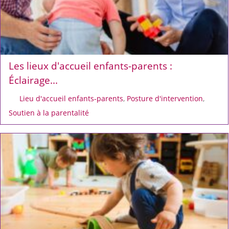
Les lieux d'accueil enfants-parents :
Éclairage...
Lieu d'accueil enfants-parents
,
Posture d'intervention
,
Soutien à la parentalité