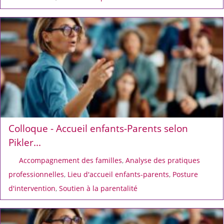
Colloque - Accueil enfants-Parents selon
Pikler...
Accompagnement des familles
,
Analyse des pratiques
professionnelles
,
Lieu d'accueil enfants-parents
,
Posture
d'intervention
,
Soutien à la parentalité