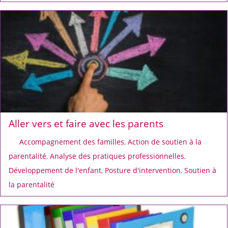
Aller vers et faire avec les parents
Accompagnement des familles
,
Action de soutien à la
parentalité
,
Analyse des pratiques professionnelles
,
Développement de l'enfant
,
Posture d'intervention
,
Soutien à
la parentalité