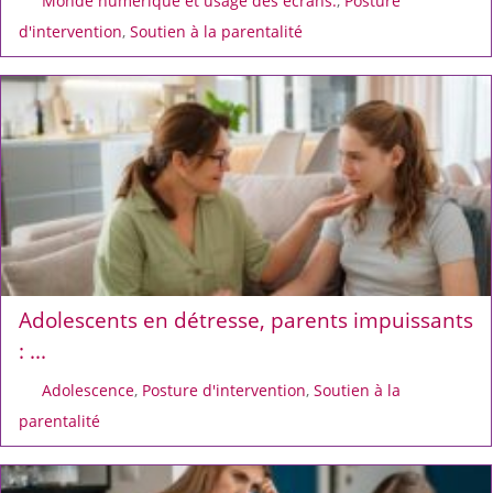
Monde numérique et usage des écrans.
,
Posture
d'intervention
,
Soutien à la parentalité
Adolescents en détresse, parents impuissants
: ...
Adolescence
,
Posture d'intervention
,
Soutien à la
parentalité