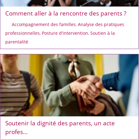
Comment aller à la rencontre des parents ?
Accompagnement des familles
,
Analyse des pratiques
professionnelles
,
Posture d'intervention
,
Soutien à la
parentalité
Soutenir la dignité des parents, un acte
profes...