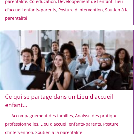
parentalité
,
Co-éducation
,
Développement de l'enfant
,
Lieu
d'accueil enfants-parents
,
Posture d'intervention
,
Soutien à la
parentalité
Ce qui se partage dans un Lieu d'accueil
enfant...
Accompagnement des familles
,
Analyse des pratiques
professionnelles
,
Lieu d'accueil enfants-parents
,
Posture
d'intervention
,
Soutien à la parentalité