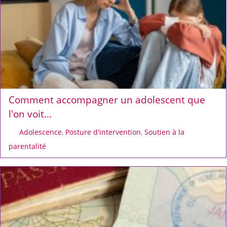
Comment accompagner un adolescent que
l'on voit...
Adolescence
,
Posture d'intervention
,
Soutien à la
parentalité