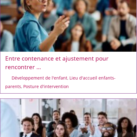
Entre contenance et ajustement pour
rencontrer ...
Développement de l'enfant
,
Lieu d'accueil enfants-
parents
,
Posture d'intervention