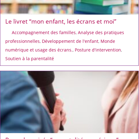
Le livret “mon enfant, les écrans et moi”
Accompagnement des familles
,
Analyse des pratiques
professionnelles
,
Développement de l'enfant
,
Monde
numérique et usage des écrans.
,
Posture d'intervention
,
Soutien à la parentalité