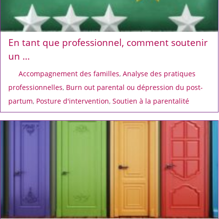
En tant que professionnel, comment soutenir
un ...
Accompagnement des familles
,
Analyse des pratiques
professionnelles
,
Burn out parental ou dépression du post-
partum
,
Posture d'intervention
,
Soutien à la parentalité