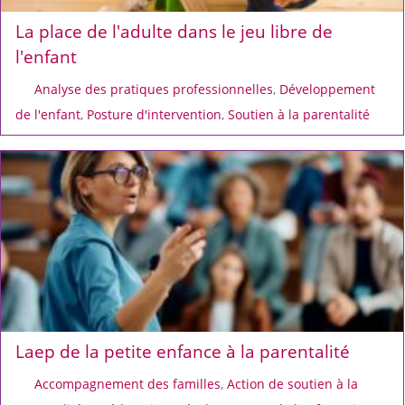
La place de l'adulte dans le jeu libre de
l'enfant
Analyse des pratiques professionnelles
,
Développement
de l'enfant
,
Posture d'intervention
,
Soutien à la parentalité
Laep de la petite enfance à la parentalité
Accompagnement des familles
,
Action de soutien à la